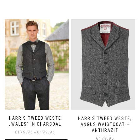
HARRIS TWEED WESTE
HARRIS TWEED WESTE,
„WALES“ IN CHARCOAL
ANGUS WAISTCOAT –
ANTHRAZIT
Preisspanne:
€
179.95
€
199.95
–
€179.95
€
179.95