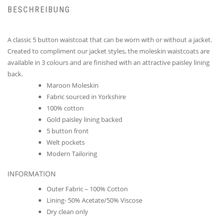
BESCHREIBUNG
A classic 5 button waistcoat that can be worn with or without a jacket.
Created to compliment our jacket styles, the moleskin waistcoats are
available in 3 colours and are finished with an attractive paisley lining
back.
Maroon Moleskin
Fabric sourced in Yorkshire
100% cotton
Gold paisley lining backed
5 button front
Welt pockets
Modern Tailoring
INFORMATION
Outer Fabric – 100% Cotton
Lining- 50% Acetate/50% Viscose
Dry clean only