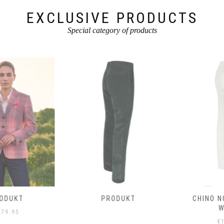
gewählt
werden
werden
EXCLUSIVE PRODUCTS
Special category of products
PRODUKT
CHINO NOTERMAN IN
WEISS
€
189.95