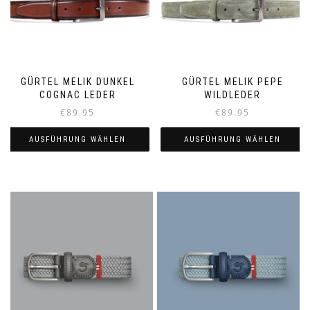
GÜRTEL MELIK DUNKEL
GÜRTEL MELIK PEPE
COGNAC LEDER
WILDLEDER
€
89.95
€
89.95
AUSFÜHRUNG WÄHLEN
AUSFÜHRUNG WÄHLEN
Dieses
Dieses
Produkt
Produkt
weist
weist
mehrere
mehrere
Varianten
Varianten
auf.
auf.
Die
Die
Optionen
Optionen
können
können
auf
auf
der
der