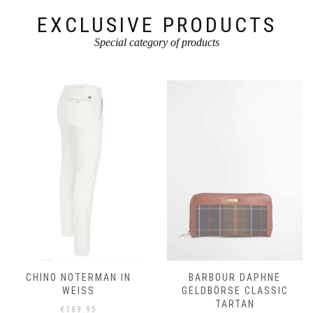
gewählt
gewählt
werden
werden
EXCLUSIVE PRODUCTS
Special category of products
CHINO NOTERMAN IN
BARBOUR DAPHNE
WEISS
GELDBÖRSE CLASSIC
TARTAN
€
189.95