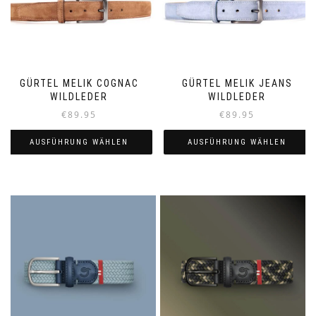
GÜRTEL MELIK COGNAC
GÜRTEL MELIK JEANS
WILDLEDER
WILDLEDER
€
89.95
€
89.95
AUSFÜHRUNG WÄHLEN
AUSFÜHRUNG WÄHLEN
Dieses
Dieses
Produkt
Produkt
weist
weist
mehrere
mehrere
Varianten
Varianten
auf.
auf.
Die
Die
Optionen
Optionen
können
können
auf
auf
der
der