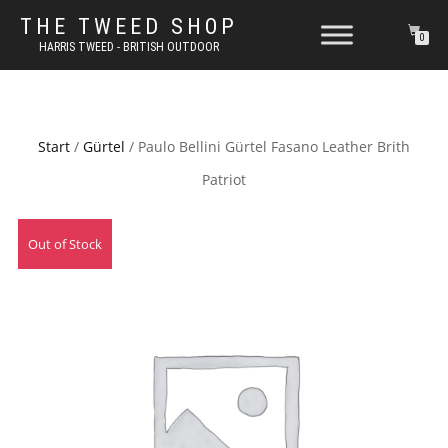
THE TWEED SHOP
0
HARRIS TWEED - BRITISH OUTDOOR
Start
/
Gürtel
/ Paulo Bellini Gürtel Fasano Leather Brith
Patriot
Out of Stock