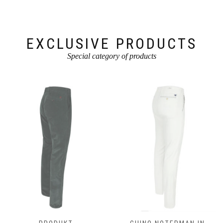
der
Produktseite
Produktseite
gewählt
gewählt
werden
werden
EXCLUSIVE PRODUCTS
Special category of products