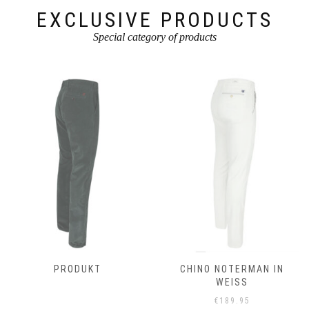
werden
EXCLUSIVE PRODUCTS
Special category of products
CHINO NOTERMAN IN
BARBOUR DAPHNE
WEISS
GELDBÖRSE CLASSIC
TARTAN
€
189.95