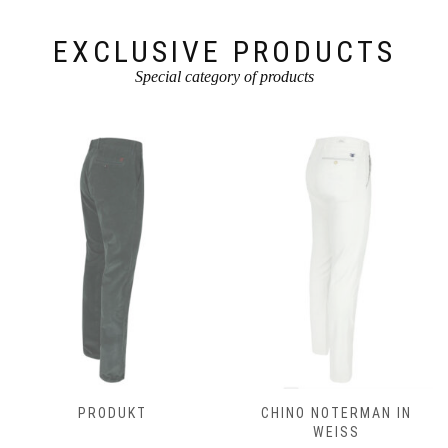
Produktseite
Produktseite
gewählt
gewählt
werden
werden
EXCLUSIVE PRODUCTS
Special category of products
PRODUKT
CHINO NOTERMAN IN
WEISS