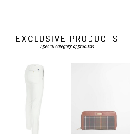
können
können
auf
auf
der
der
Produktseite
Produktseite
gewählt
gewählt
werden
werden
EXCLUSIVE PRODUCTS
Special category of products