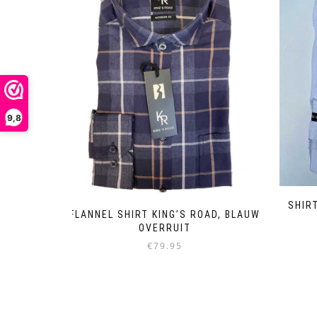
9,8
SHIR
FLANNEL SHIRT KING’S ROAD, BLAUW
OVERRUIT
€
79.95
Dieses
Produkt
weist
mehrere