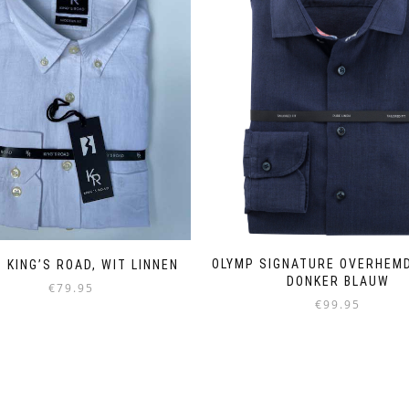
OLYMP SIGNATURE OVERHEMD
T KING’S ROAD, WIT LINNEN
DONKER BLAUW
€
79.95
€
99.95
Dieses
Dieses
Produkt
Produkt
weist
weist
mehrere
mehrere
Varianten
Varianten
auf.