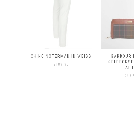
T
CHINO NOTERMAN IN WEISS
BARBOUR 
GELDBÖRSE
€
189.95
TART
€
99.