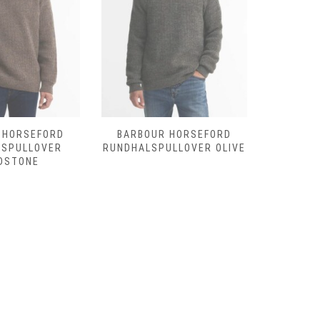
 HORSEFORD
BARBOUR HORSEFORD
BARBOU
LSPULLOVER
RUNDHALSPULLOVER OLIVE
SHOVEL
DSTONE
D