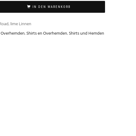
IN DEN WARENKORB
 Road, lime Linnen
n Overhemden
,
Shirts en Overhemden
,
Shirts und Hemden