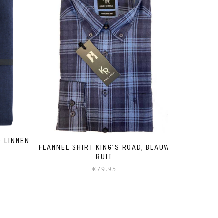
 LINNEN
FLANNEL SHIRT KING’S ROAD, BLAUW
RUIT
€
79.95
Dieses
Produkt
weist
mehrere