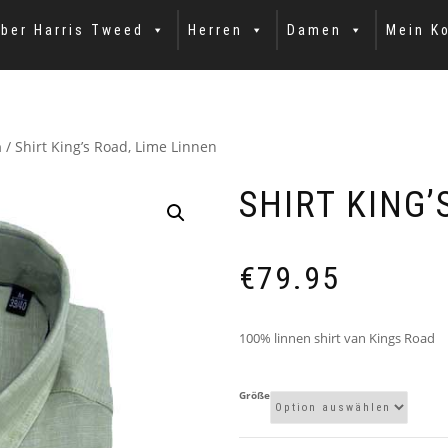
ber Harris Tweed
Herren
Damen
Mein K
n
/ Shirt King’s Road, Lime Linnen
SHIRT KING’
€
79.95
100% linnen shirt van Kings Road
Größe