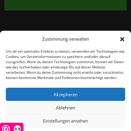
Zustimmung verwalten
email:
info@thetweedshop.de
Um dir ein optimales Erlebnis zu bieten, verwenden wir Technologien wie
Cookies, um Geräteinformationen zu speichern und/oder darauf
Kvk Nummer: 88959732
zuzugreifen. Wenn du diesen Technologien zustimmst, können wir Daten
wie das Surfverhalten oder eindeutige IDs auf dieser Website
verarbeiten. Wenn du deine Zustimmung nicht erteilst oder zurückziehst,
MWSnr: NL864836247B01
können bestimmte Merkmale und Funktionen beeinträchtigt werden.
Akzeptieren
Ablehnen
Einstellungen ansehen
© THEMEISLE, ALL RIGHTS RESERVED
9,8