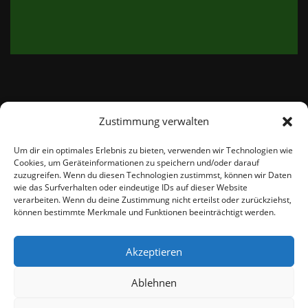
Zustimmung verwalten
email:
info@thetweedshop.de
Um dir ein optimales Erlebnis zu bieten, verwenden wir Technologien wie
Cookies, um Geräteinformationen zu speichern und/oder darauf
Kvk Nummer: 88959732
zuzugreifen. Wenn du diesen Technologien zustimmst, können wir Daten
wie das Surfverhalten oder eindeutige IDs auf dieser Website
verarbeiten. Wenn du deine Zustimmung nicht erteilst oder zurückziehst,
MWSnr: NL864836247B01
können bestimmte Merkmale und Funktionen beeinträchtigt werden.
Akzeptieren
Ablehnen