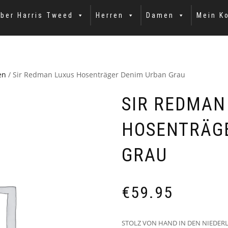
ber Harris Tweed
Herren
Damen
Mein K
en
/ Sir Redman Luxus Hosenträger Denim Urban Grau
SIR REDMAN
HOSENTRÄG
GRAU
€
59.95
STOLZ VON HAND IN DEN NIEDER