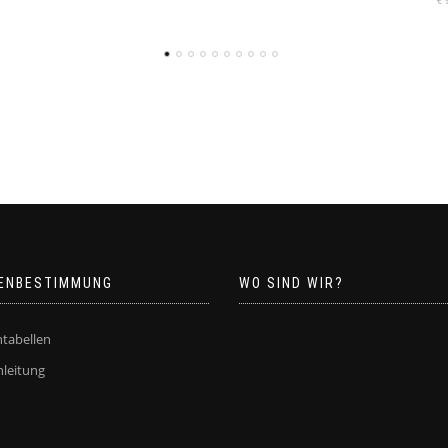
€
99.95
ENBESTIMMUNG
WO SIND WIR?
tabellen
leitung