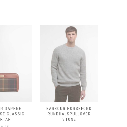
 HORSEFORD
BARBOUR HORSEFORD
BARBO
LSPULLOVER
RUNDHALSPULLOVER
RUNDHAL
TONE
SANDSTONE