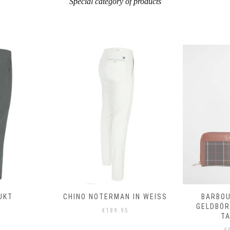
Special category of products
N IN WEISS
BARBOUR DAPHNE
BARBOUR
GELDBÖRSE CLASSIC
RUNDHA
.95
TARTAN
S