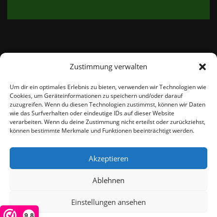
Zustimmung verwalten
email:
info@thetweedshop.de
Um dir ein optimales Erlebnis zu bieten, verwenden wir Technologien wie
Cookies, um Geräteinformationen zu speichern und/oder darauf
Kvk Nummer: 88959732
zuzugreifen. Wenn du diesen Technologien zustimmst, können wir Daten
wie das Surfverhalten oder eindeutige IDs auf dieser Website
verarbeiten. Wenn du deine Zustimmung nicht erteilst oder zurückziehst,
MWSnr: NL864836247B01
können bestimmte Merkmale und Funktionen beeinträchtigt werden.
Akzeptieren
Ablehnen
Einstellungen ansehen
© THEMEISLE, ALL RIGHTS RESERVED
9,8