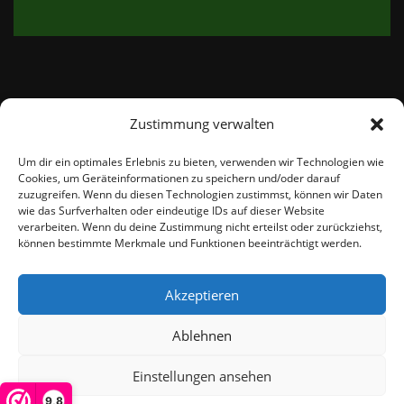
Zustimmung verwalten
email:
info@thetweedshop.de
Um dir ein optimales Erlebnis zu bieten, verwenden wir Technologien wie
Cookies, um Geräteinformationen zu speichern und/oder darauf
Kvk Nummer: 88959732
zuzugreifen. Wenn du diesen Technologien zustimmst, können wir Daten
wie das Surfverhalten oder eindeutige IDs auf dieser Website
verarbeiten. Wenn du deine Zustimmung nicht erteilst oder zurückziehst,
MWSnr: NL864836247B01
können bestimmte Merkmale und Funktionen beeinträchtigt werden.
Akzeptieren
Ablehnen
Einstellungen ansehen
© THEMEISLE, ALL RIGHTS RESERVED
9,8