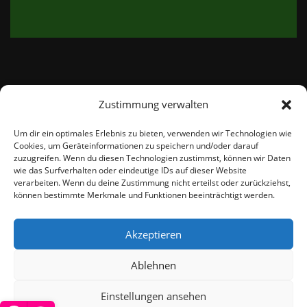
Zustimmung verwalten
email:
info@thetweedshop.de
Um dir ein optimales Erlebnis zu bieten, verwenden wir Technologien wie
Cookies, um Geräteinformationen zu speichern und/oder darauf
Kvk Nummer: 88959732
zuzugreifen. Wenn du diesen Technologien zustimmst, können wir Daten
wie das Surfverhalten oder eindeutige IDs auf dieser Website
verarbeiten. Wenn du deine Zustimmung nicht erteilst oder zurückziehst,
MWSnr: NL864836247B01
können bestimmte Merkmale und Funktionen beeinträchtigt werden.
Akzeptieren
Ablehnen
Einstellungen ansehen
© THEMEISLE, ALL RIGHTS RESERVED