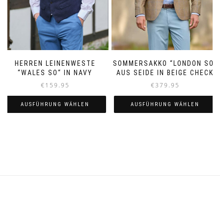
gewählt
gewählt
werden
werden
HERREN LEINENWESTE
SOMMERSAKKO “LONDON SO“
“WALES SO“ IN NAVY
AUS SEIDE IN BEIGE CHECK
€
159.95
€
379.95
AUSFÜHRUNG WÄHLEN
AUSFÜHRUNG WÄHLEN
Dieses
Dieses
Produkt
Produkt
weist
weist
mehrere
mehrere
Varianten
Varianten
auf.
auf.
Die
Die
Optionen
Optionen
können
können
auf
auf