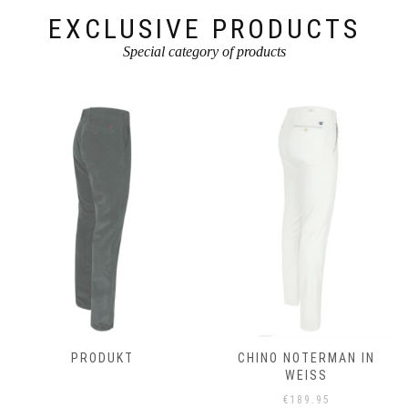
gewählt
gewählt
werden
werden
EXCLUSIVE PRODUCTS
Special category of products
PRODUKT
CHINO NOTERMAN IN
WEISS
€
189.95