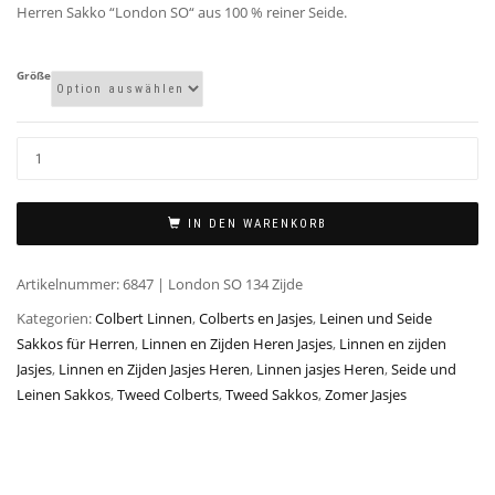
Herren Sakko “London SO“ aus 100 % reiner Seide.
Größe
IN DEN WARENKORB
Artikelnummer:
6847 | London SO 134 Zijde
Kategorien:
Colbert Linnen
,
Colberts en Jasjes
,
Leinen und Seide
Sakkos für Herren
,
Linnen en Zijden Heren Jasjes
,
Linnen en zijden
Jasjes
,
Linnen en Zijden Jasjes Heren
,
Linnen jasjes Heren
,
Seide und
Leinen Sakkos
,
Tweed Colberts
,
Tweed Sakkos
,
Zomer Jasjes