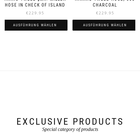
CHARCOAL
HOSE IN CHECK OF ISLAND
€
229.95
€
229.95
AUSFÜHRUNG WÄHLEN
AUSFÜHRUNG WÄHLEN
Dieses
Dieses
Produkt
Produkt
weist
weist
mehrere
mehrere
Varianten
Varianten
auf.
auf.
Die
Die
Optionen
Optionen
können
können
auf
auf
der
der
Produktseite
Produktseite
gewählt
gewählt
werden
werden
EXCLUSIVE PRODUCTS
Special category of products