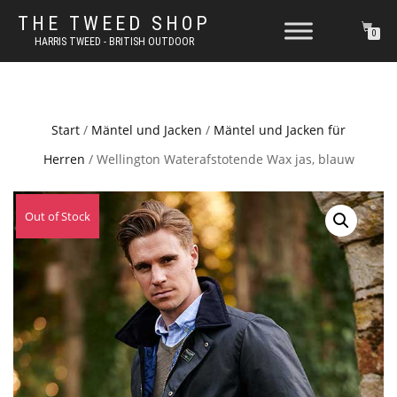
THE TWEED SHOP
0
HARRIS TWEED - BRITISH OUTDOOR
Start
/
Mäntel und Jacken
/
Mäntel und Jacken für
Herren
/ Wellington Waterafstotende Wax jas, blauw
Out of Stock