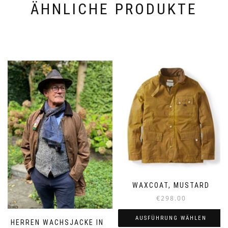
ÄHNLICHE PRODUKTE
WAXCOAT, MUSTARD
€
298.00
AUSFÜHRUNG WÄHLEN
HERREN WACHSJACKE IN