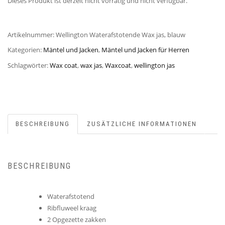
Dieses Produkt ist derzeit nicht vorrätig und nicht verfügbar.
Artikelnummer:
Wellington Waterafstotende Wax jas, blauw
Kategorien:
Mäntel und Jacken
,
Mäntel und Jacken für Herren
Schlagwörter:
Wax coat
,
wax jas
,
Waxcoat
,
wellington jas
BESCHREIBUNG
ZUSÄTZLICHE INFORMATIONEN
BESCHREIBUNG
Waterafstotend
Ribfluweel kraag
2 Opgezette zakken