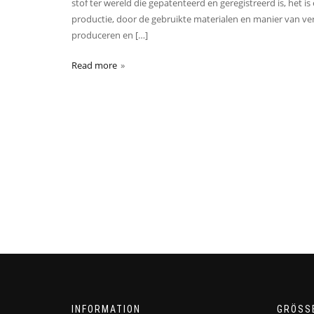
stof ter wereld die gepatenteerd en geregistreerd is, het 
productie, door de gebruikte materialen en manier van v
produceren en […]
Read more
INFORMATION
GRÖSS