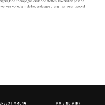
is eigenlijk de Champagne onder de stoffen. Bovendien past de
erwerken, volledig in de hedendaagse drang naar verantwoord
ENBESTIMMUNG
WO SIND WIR?