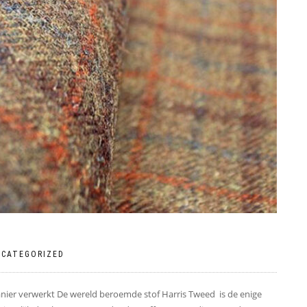
NCATEGORIZED
anier verwerkt De wereld beroemde stof Harris Tweed is de enige