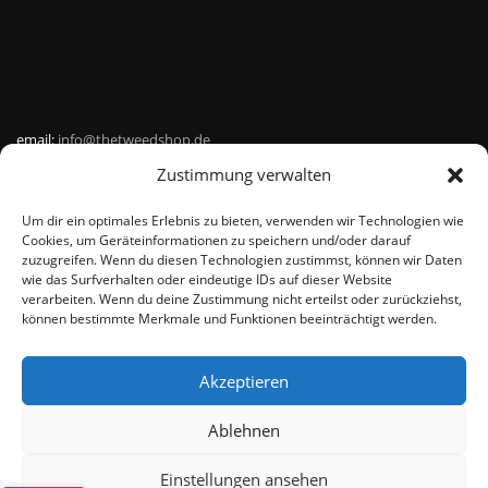
email:
info@thetweedshop.de
Zustimmung verwalten
Kvk Nummer: 88959732
Um dir ein optimales Erlebnis zu bieten, verwenden wir Technologien wie
MWSnr: NL864836247B01
Cookies, um Geräteinformationen zu speichern und/oder darauf
zuzugreifen. Wenn du diesen Technologien zustimmst, können wir Daten
wie das Surfverhalten oder eindeutige IDs auf dieser Website
verarbeiten. Wenn du deine Zustimmung nicht erteilst oder zurückziehst,
können bestimmte Merkmale und Funktionen beeinträchtigt werden.
Akzeptieren
© THEMEISLE, ALL RIGHTS RESERVED
Ablehnen
Einstellungen ansehen
De waardering van www.harristweed-shop.nl bij
WebwinkelKeur