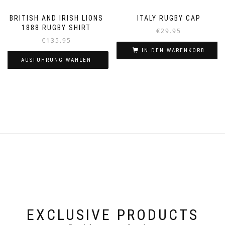
BRITISH AND IRISH LIONS
ITALY RUGBY CAP
1888 RUGBY SHIRT
€
29.95
€
135.95
IN DEN WARENKORB
AUSFÜHRUNG WÄHLEN
Dieses
Produkt
weist
mehrere
Varianten
auf.
Die
Optionen
können
auf
der
Produktseite
gewählt
werden
EXCLUSIVE PRODUCTS