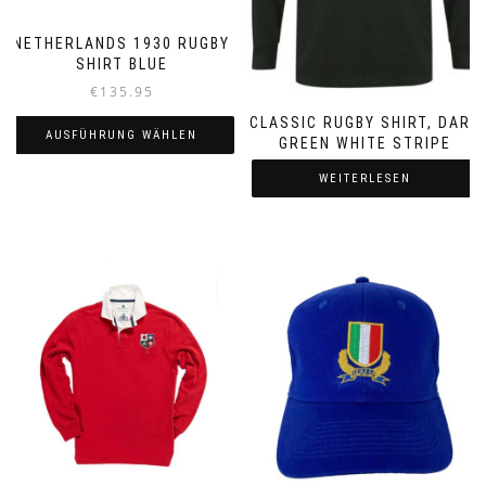
NETHERLANDS 1930 RUGBY
SHIRT BLUE
€
135.95
CLASSIC RUGBY SHIRT, DARK
AUSFÜHRUNG WÄHLEN
GREEN WHITE STRIPE
Dieses
WEITERLESEN
Produkt
weist
mehrere
Varianten
auf.
Die
Optionen
können
auf
der
Produktseite
gewählt
werden