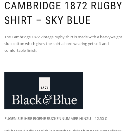
CAMBRIDGE 1872 RUGBY
SHIRT – SKY BLUE
The Cambridge 1872 vintage rugby shirt is made with a heavyweight
slub cotton which gives the shirt a hard wearing yet soft and
comfortable finish.
FÜGEN SIE IHRE EIGENE RÜCKENNUMMER HINZU – 12,50 €