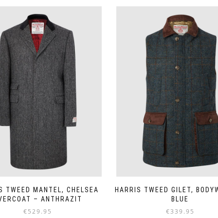
S TWEED MANTEL, CHELSEA
HARRIS TWEED GILET, BOD
VERCOAT – ANTHRAZIT
BLUE
€
529.95
€
339.95