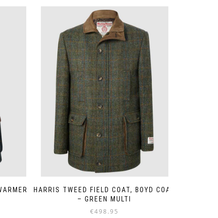
YWARMER
HARRIS TWEED FIELD COAT, BOYD COAT
– GREEN MULTI
€
498.95