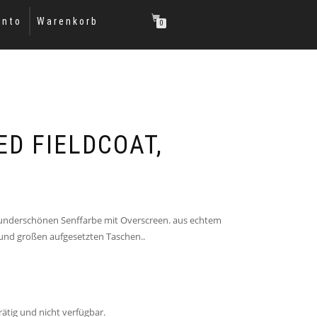
onto
Warenkorb
0
ED FIELDCOAT,
wunderschönen Senffarbe mit Overscreen. aus echtem
 und großen aufgesetzten Taschen..
rätig und nicht verfügbar.