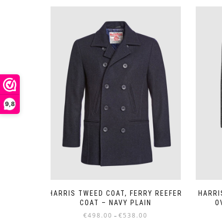
9,8
HARRIS TWEED COAT, FERRY REEFER
HARRI
COAT – NAVY PLAIN
O
Preisspanne:
€
498.00
€
538.00
–