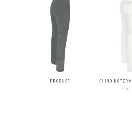
T
PRODUKT
CHINO NOTERMA
€
189