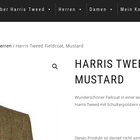
ber Harris Tweed
Herren
Damen
Mein K
Herren
/ Harris Tweed Fieldcoat, Mustard
HARRIS TWE
MUSTARD
Wunderschöner Fielcoat in einer 
Harris Tweed mit Schulterpolstern
Dieses Produkt ist derzeit nicht vor