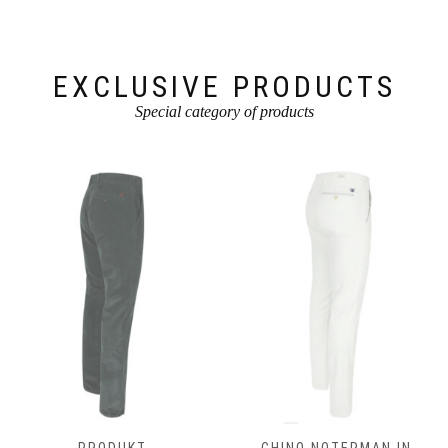
der
gewählt
Produktseite
werden
gewählt
werden
EXCLUSIVE PRODUCTS
Special category of products