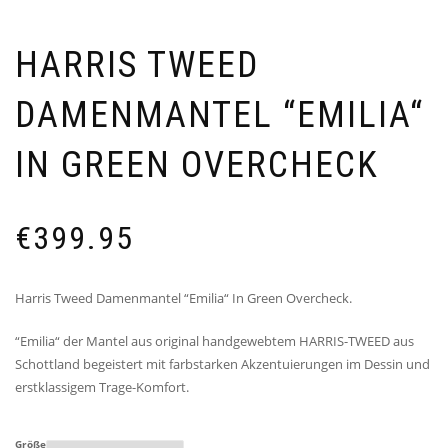
HARRIS TWEED
DAMENMANTEL “EMILIA“
IN GREEN OVERCHECK
€
399.95
Harris Tweed Damenmantel “Emilia“ In Green Overcheck.
“Emilia“ der Mantel aus original handgewebtem HARRIS-TWEED aus
Schottland begeistert mit farbstarken Akzentuierungen im Dessin und
erstklassigem Trage-Komfort.
Größe