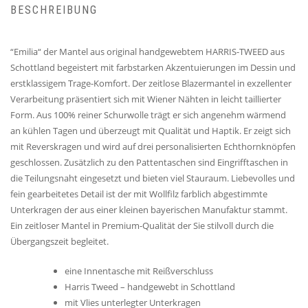
BESCHREIBUNG
“Emilia“ der Mantel aus original handgewebtem HARRIS-TWEED aus
Schottland begeistert mit farbstarken Akzentuierungen im Dessin und
erstklassigem Trage-Komfort. Der zeitlose Blazermantel in exzellenter
Verarbeitung präsentiert sich mit Wiener Nähten in leicht taillierter
Form. Aus 100% reiner Schurwolle trägt er sich angenehm wärmend
an kühlen Tagen und überzeugt mit Qualität und Haptik. Er zeigt sich
mit Reverskragen und wird auf drei personalisierten Echthornknöpfen
geschlossen. Zusätzlich zu den Pattentaschen sind Eingrifftaschen in
die Teilungsnaht eingesetzt und bieten viel Stauraum. Liebevolles und
fein gearbeitetes Detail ist der mit Wollfilz farblich abgestimmte
Unterkragen der aus einer kleinen bayerischen Manufaktur stammt.
Ein zeitloser Mantel in Premium-Qualität der Sie stilvoll durch die
Übergangszeit begleitet.
eine Innentasche mit Reißverschluss
Harris Tweed – handgewebt in Schottland
mit Vlies unterlegter Unterkragen