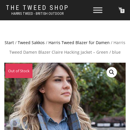
THE TWEED SHOP
0
HARRIS TWEED - BRITISH OUTDOOR
Start
/
Tweed Sakkos
/
Harris Tweed Blazer für Damen
/ Harris
Tweed Damen Blazer Claire Hacking Jacket – Green / blue
Out of Stock