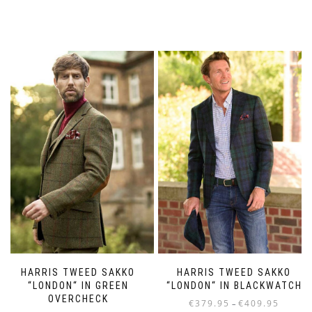
HARRIS TWEED SAKKO
HARRIS TWEED SAKKO
“LONDON“ IN GREEN
“LONDON“ IN BLACKWATCH
OVERCHECK
Preisspa
€
379.95
€
409.95
–