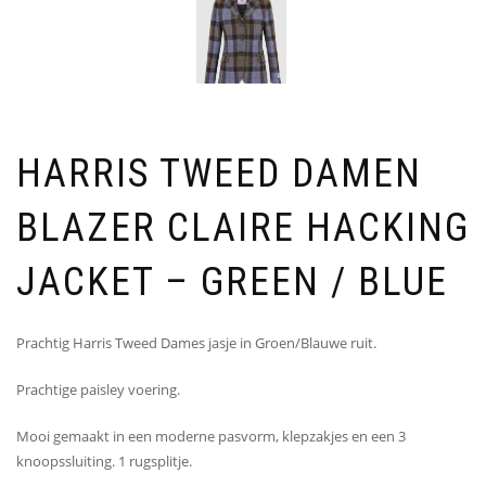
HARRIS TWEED DAMEN
BLAZER CLAIRE HACKING
JACKET – GREEN / BLUE
Prachtig Harris Tweed Dames jasje in Groen/Blauwe ruit.
Prachtige paisley voering.
Mooi gemaakt in een moderne pasvorm, klepzakjes en een 3
knoopssluiting. 1 rugsplitje.