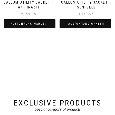
CALLUM UTILITY JACKET –
CALLUM UTILITY JACKET –
ANTHRAZIT
SENFGELB
€
459.95
€
459.95
AUSFÜHRUNG WÄHLEN
AUSFÜHRUNG WÄHLEN
Dieses
Dieses
Produkt
Produkt
weist
weist
mehrere
mehrere
Varianten
Varianten
auf.
auf.
Die
Die
Optionen
Optionen
können
können
auf
auf
der
der
Produktseite
Produktseite
gewählt
gewählt
werden
werden
EXCLUSIVE PRODUCTS
Special category of products