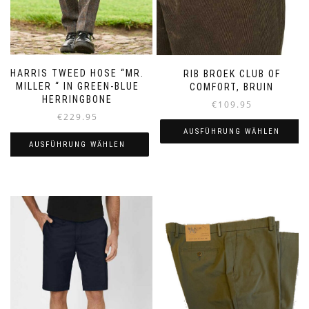
HARRIS TWEED HOSE “MR.
RIB BROEK CLUB OF
MILLER “ IN GREEN-BLUE
COMFORT, BRUIN
HERRINGBONE
€
109.95
€
229.95
AUSFÜHRUNG WÄHLEN
AUSFÜHRUNG WÄHLEN
Dieses
Dieses
Produkt
Produkt
weist
weist
mehrere
mehrere
Varianten
Varianten
auf.
auf.
Die
Die
Optionen
Optionen
können
können
auf
auf
der
der
Produktseite