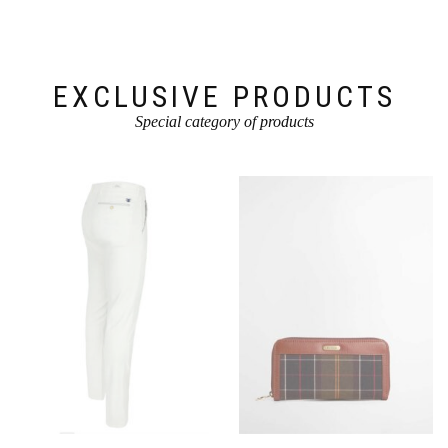
auf
der
der
Produktseite
Produktseite
gewählt
gewählt
werden
werden
EXCLUSIVE PRODUCTS
Special category of products