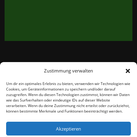
Zustimmung verwalten
email:
info@thetweedshop.de
Um dir ein optimales Erlebnis zu bieten, verwenden wir Technologien wie
Cookies, um Geräteinformationen zu speichern und/oder darauf
Kvk Nummer: 88959732
zuzugreifen. Wenn du diesen Technologien zustimmst, können wir Daten
wie das Surfverhalten oder eindeutige IDs auf dieser Website
verarbeiten. Wenn du deine Zustimmung nicht erteilst oder zurückziehst,
MWSnr: NL864836247B01
können bestimmte Merkmale und Funktionen beeinträchtigt werden.
Akzeptieren