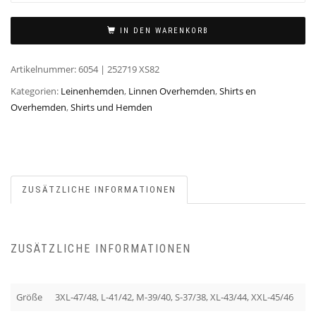
IN DEN WARENKORB
Artikelnummer:
6054 | 252719 XS82
Kategorien:
Leinenhemden
,
Linnen Overhemden
,
Shirts en
Overhemden
,
Shirts und Hemden
ZUSÄTZLICHE INFORMATIONEN
ZUSÄTZLICHE INFORMATIONEN
Größe
3XL-47/48, L-41/42, M-39/40, S-37/38, XL-43/44, XXL-45/46