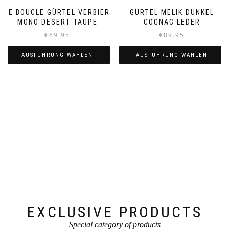
LE BOUCLE GÜRTEL VERBIER
GÜRTEL MELIK DUNKEL
MONO DESERT TAUPE
COGNAC LEDER
€
69.95
€
89.95
AUSFÜHRUNG WÄHLEN
AUSFÜHRUNG WÄHLEN
Dieses
Dieses
Produkt
Produkt
weist
weist
mehrere
mehrere
Varianten
Varianten
auf.
auf.
Die
Die
Optionen
Optionen
können
können
auf
auf
der
der
Produktseite
Produktseite
gewählt
gewählt
werden
werden
EXCLUSIVE PRODUCTS
Special category of products