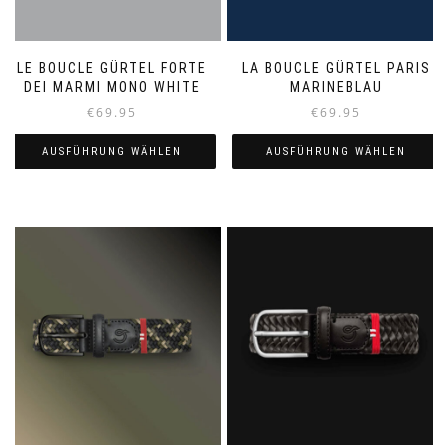
LE BOUCLE GÜRTEL FORTE
LA BOUCLE GÜRTEL PARIS
DEI MARMI MONO WHITE
MARINEBLAU
€
69.95
€
69.95
AUSFÜHRUNG WÄHLEN
AUSFÜHRUNG WÄHLEN
Dieses
Dieses
Produkt
Produkt
weist
weist
mehrere
mehrere
Varianten
Varianten
auf.
auf.
Die
Die
Optionen
Optionen
können
können
auf
auf
der
der
Produktseite
Produktseite
gewählt
gewählt
werden
werden