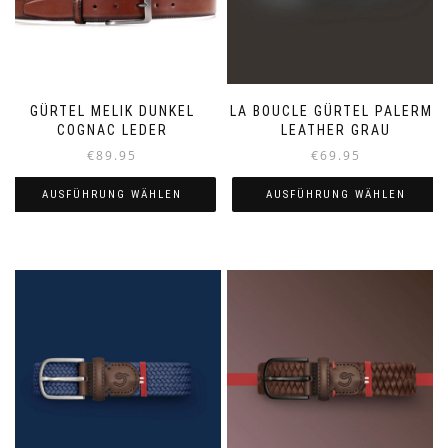
GÜRTEL MELIK DUNKEL
LA BOUCLE GÜRTEL PALERMO
COGNAC LEDER
LEATHER GRAU
€
89.95
€
69.95
AUSFÜHRUNG WÄHLEN
AUSFÜHRUNG WÄHLEN
Dieses
Dieses
Produkt
Produkt
weist
weist
mehrere
mehrere
Varianten
Varianten
auf.
auf.
Die
Die
Optionen
Optionen
können
können
auf
auf
der
der