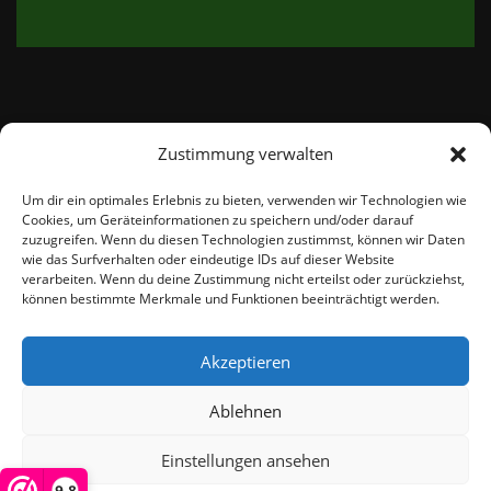
Zustimmung verwalten
email:
info@thetweedshop.de
Um dir ein optimales Erlebnis zu bieten, verwenden wir Technologien wie
Cookies, um Geräteinformationen zu speichern und/oder darauf
Kvk Nummer: 88959732
zuzugreifen. Wenn du diesen Technologien zustimmst, können wir Daten
wie das Surfverhalten oder eindeutige IDs auf dieser Website
verarbeiten. Wenn du deine Zustimmung nicht erteilst oder zurückziehst,
MWSnr: NL864836247B01
können bestimmte Merkmale und Funktionen beeinträchtigt werden.
Akzeptieren
Ablehnen
Einstellungen ansehen
© THEMEISLE, ALL RIGHTS RESERVED
9,8