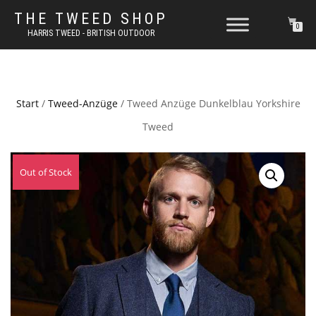
THE TWEED SHOP
0
HARRIS TWEED - BRITISH OUTDOOR
Start
/
Tweed-Anzüge
/ Tweed Anzüge Dunkelblau Yorkshire
Tweed
Out of Stock