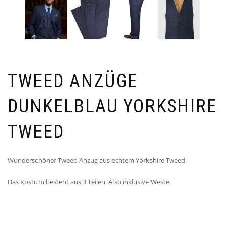
TWEED ANZÜGE
DUNKELBLAU YORKSHIRE
TWEED
Wunderschöner Tweed Anzug aus echtem Yorkshire Tweed.
Das Kostüm besteht aus 3 Teilen. Also inklusive Weste.