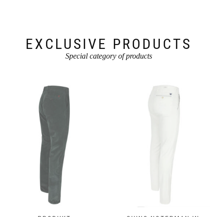
der
Produktseite
gewählt
werden
EXCLUSIVE PRODUCTS
Special category of products