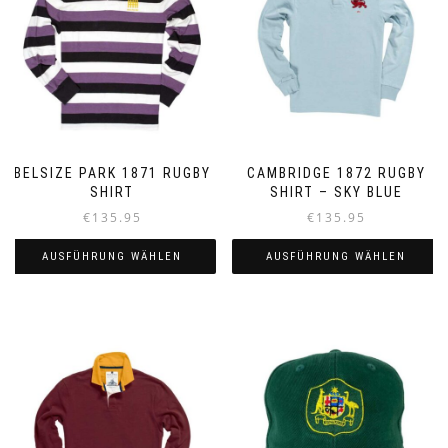
BELSIZE PARK 1871 RUGBY
CAMBRIDGE 1872 RUGBY
SHIRT
SHIRT – SKY BLUE
€
135.95
€
135.95
AUSFÜHRUNG WÄHLEN
AUSFÜHRUNG WÄHLEN
Dieses
Dieses
Produkt
Produkt
weist
weist
mehrere
mehrere
Varianten
Varianten
auf.
auf.
Die
Die
Optionen
Optionen