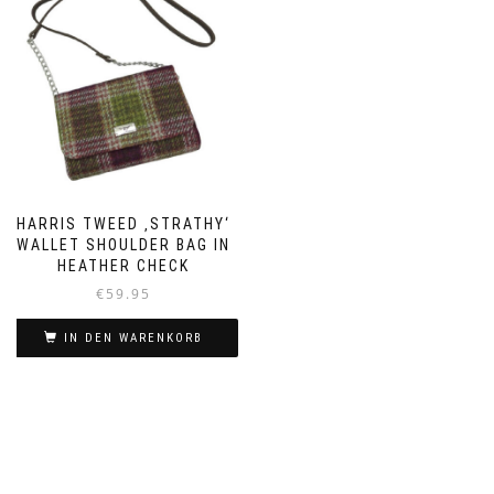
auf.
Die
Optionen
können
auf
der
Produktseite
gewählt
werden
HARRIS TWEED ‚STRATHY‘
WALLET SHOULDER BAG IN
HEATHER CHECK
€
59.95
IN DEN WARENKORB