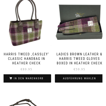
HARRIS TWEED ‚CASSLEY‘
LADIES BROWN LEATHER &
CLASSIC HANDBAG IN
HARRIS TWEED GLOVES
HEATHER CHECK
BOXED IN HEATHER CHECK
€
89.95
€
59.95
IN DEN WARENKORB
AUSFÜHRUNG WÄHLEN
Dieses
Produkt
weist
mehrere
Varianten