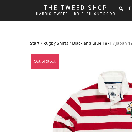
THE TWEED SHOP
Ü
HARRIS TWEED - BRITISH OUTDOOR
Start
/
Rugby Shirts
/
Black and Blue 1871
/ Japan 1
Out of Stock