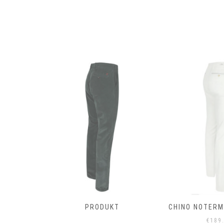
T
PRODUKT
CHINO NOTERMA
€
189