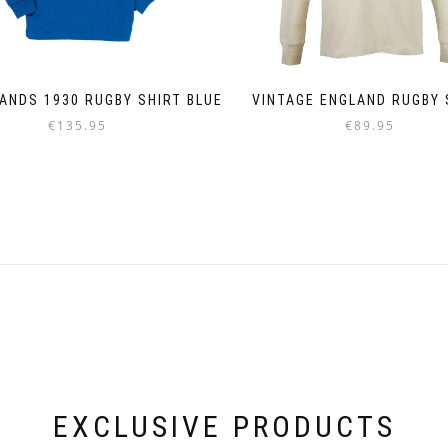
ANDS 1930 RUGBY SHIRT BLUE
VINTAGE ENGLAND RUGBY 
€
135.95
€
89.95
Dieses
Dieses
Produkt
Produkt
weist
weist
mehrere
mehrere
Varianten
Varianten
auf.
auf.
Die
Die
Optionen
Optionen
können
können
auf
auf
der
der
Produktseite
Produktseite
gewählt
gewählt
werden
werden
EXCLUSIVE PRODUCTS