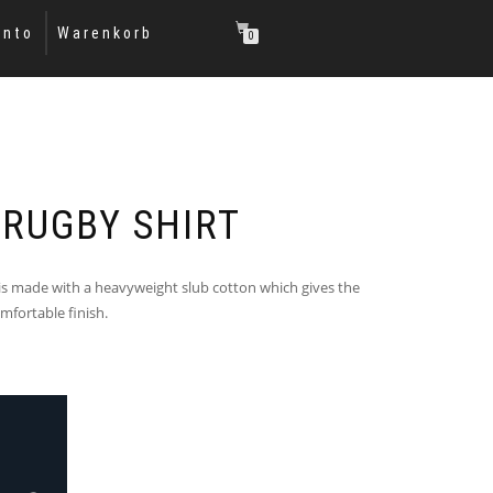
onto
Warenkorb
0
 RUGBY SHIRT
 is made with a heavyweight slub cotton which gives the
mfortable finish.