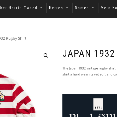
ber Harris Tweed
Herren
Damen
Mein K
932 Rugby Shirt
JAPAN 1932
The Japan 1932 vintage rugby shirt
shirt a hard wearing yet soft and co