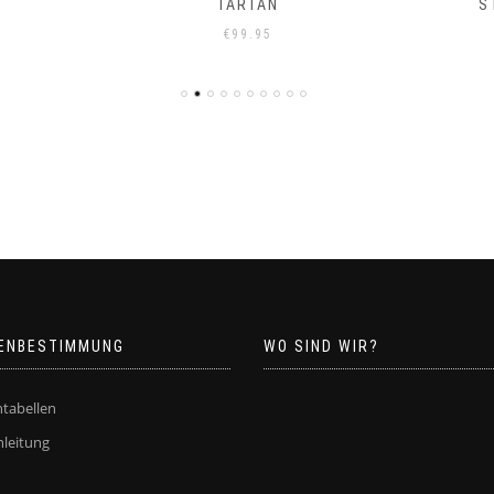
TARTAN
S
€
99.95
ENBESTIMMUNG
WO SIND WIR?
tabellen
leitung