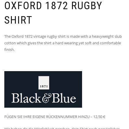
OXFORD 1872 RUGBY
SHIRT
The Oxford 1872 vintage rugby shirt is made with a heavyweight slub
cotton which gives the shirt a hard wearing yet soft and comfortable
finish.
FÜGEN SIE IHRE EIGENE RÜCKENNUMMER HINZU – 12,50 €